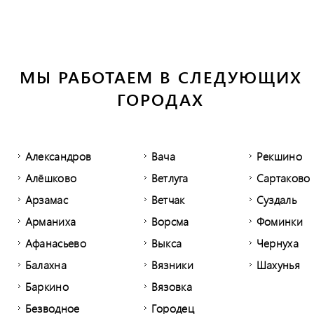
МЫ РАБОТАЕМ В СЛЕДУЮЩИХ
ГОРОДАХ
Александров
Вача
Рекшино
Алёшково
Ветлуга
Сартаково
Арзамас
Ветчак
Суздаль
Арманиха
Ворсма
Фоминки
Афанасьево
Выкса
Чернуха
Балахна
Вязники
Шахунья
Баркино
Вязовка
Безводное
Городец