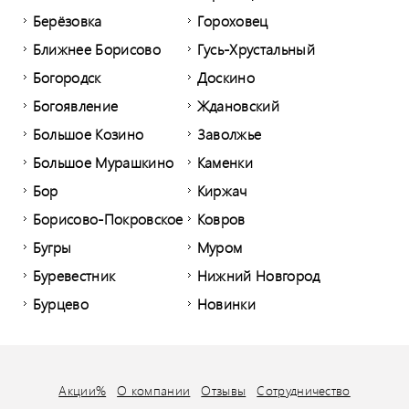
Берёзовка
Гороховец
Ближнее Борисово
Гусь-Хрустальный
Богородск
Доскино
Богоявление
Ждановский
Большое Козино
Заволжье
Большое Мурашкино
Каменки
Бор
Киржач
Борисово-Покровское
Ковров
Бугры
Муром
Буревестник
Нижний Новгород
Бурцево
Новинки
Акции%
О компании
Отзывы
Сотрудничество