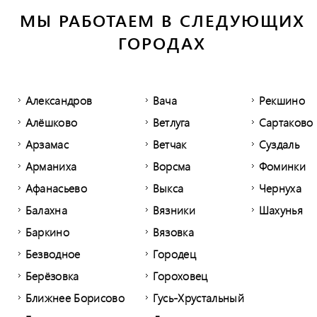
МЫ РАБОТАЕМ В СЛЕДУЮЩИХ
ГОРОДАХ
Александров
Вача
Рекшино
Алёшково
Ветлуга
Сартаково
Арзамас
Ветчак
Суздаль
Арманиха
Ворсма
Фоминки
Афанасьево
Выкса
Чернуха
Балахна
Вязники
Шахунья
Баркино
Вязовка
Безводное
Городец
Берёзовка
Гороховец
Ближнее Борисово
Гусь-Хрустальный