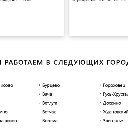
 РАБОТАЕМ В СЛЕДУЮЩИХ ГОРО
рисово
Бурцево
Гороховец
Вача
Гусь-Хруст
Ветлуга
Доскино
зино
Ветчак
Ждановски
рашкино
Ворсма
Заволжье