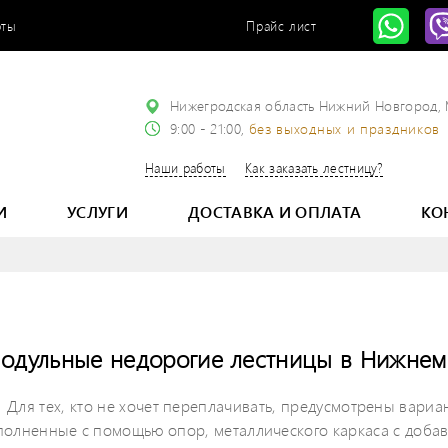
оты
Прайс лист
Нижегродская область Нижний Новгород,
9:00 - 21:00,
без выходных и праздников
Наши работы
Как заказать лестницу?
И
УСЛУГИ
ДОСТАВКА И ОПЛАТА
КО
одульные недорогие лестницы в Нижнем
Для тех, кто не хочет переплачивать, предусмотрены вариа
олненные с помощью опор, металлического каркаса с добав