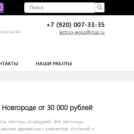
+7 (920) 007-33-35
 Мунина 40
lestnici-legko@mail.ru
НТАКТЫ
НАШИ РАБОТЫ
 Новгороде о
т 30 000 рублей
нты лестниц из модулей. Это лестницы,
лением деревянных элементов: ступеней и