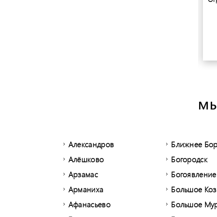
МЫ
Александров
Ближнее Бо
Алёшково
Богородск
Арзамас
Богоявление
Арманиха
Большое Ко
Афанасьево
Большое Му