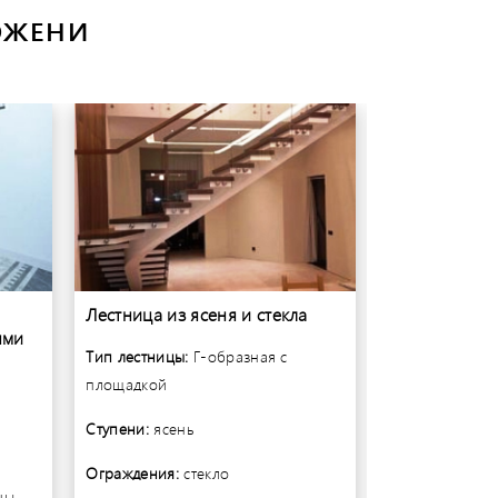
ОЖЕНИ
Лестница из ясеня и стекла
Винтовая лес
ями
металлокарк
Тип лестницы:
Г-образная с
Тип лестницы:
площадкой
забежными
Ступени:
ясень
Ступени:
дуб
Ограждения:
стекло
ны
Ограждения:
с