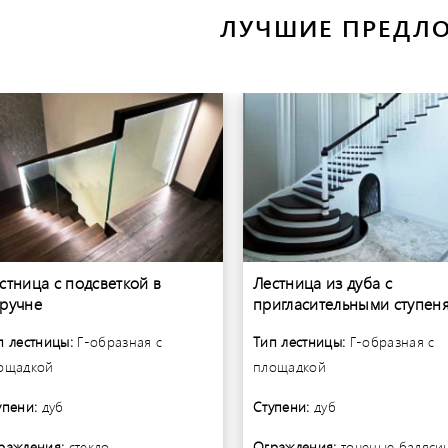
ЛУЧШИЕ ПРЕДЛ
стница с подсветкой в
Лестница из дуба с
ручне
пригласительными ступен
п лестницы:
Г-образная с
Тип лестницы:
Г-образная с
ощадкой
площадкой
упени:
дуб
Ступени:
дуб
раждения:
стекло
Ограждения:
точеные баляси