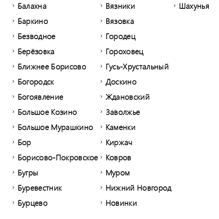
Балахна
Вязники
Шахунья
Баркино
Вязовка
Безводное
Городец
Берёзовка
Гороховец
Ближнее Борисово
Гусь-Хрустальный
Богородск
Доскино
Богоявление
Ждановский
Большое Козино
Заволжье
Большое Мурашкино
Каменки
Бор
Киржач
Борисово-Покровское
Ковров
Бугры
Муром
Буревестник
Нижний Новгород
Бурцево
Новинки