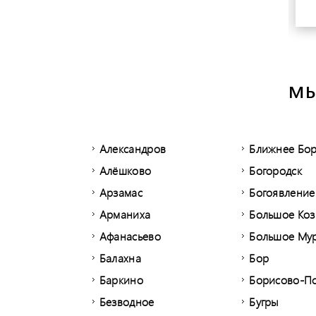
МЫ
Александров
Ближнее Бо
Алёшково
Богородск
Арзамас
Богоявление
Арманиха
Большое Ко
Афанасьево
Большое Му
Балахна
Бор
Баркино
Борисово-П
Безводное
Бугры