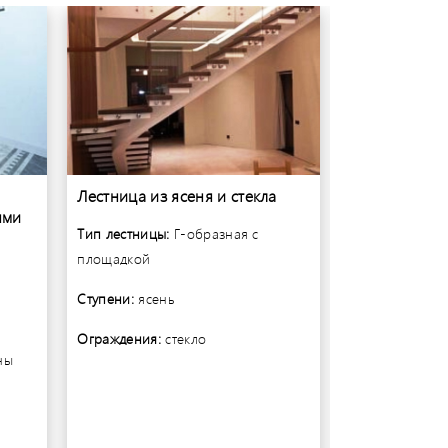
Лестница из ясеня и стекла
Винтовая лес
ями
металлокарк
Тип лестницы:
Г-образная с
Тип лестницы:
площадкой
забежными
Ступени:
ясень
Ступени:
дуб
Ограждения:
стекло
ны
Ограждения:
с