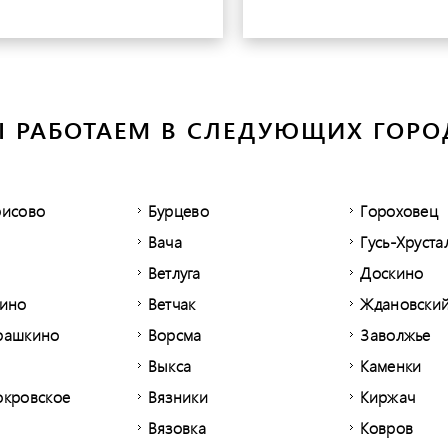
 РАБОТАЕМ В СЛЕДУЮЩИХ ГОРО
рисово
Бурцево
Гороховец
Вача
Гусь-Хруст
Ветлуга
Доскино
зино
Ветчак
Ждановски
рашкино
Ворсма
Заволжье
Выкса
Каменки
окровское
Вязники
Киржач
Вязовка
Ковров