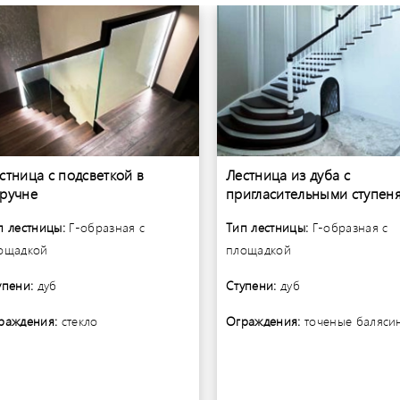
стница с подсветкой в
Лестница из дуба с
ручне
пригласительными ступен
п лестницы:
Г-образная с
Тип лестницы:
Г-образная с
ощадкой
площадкой
упени:
дуб
Ступени:
дуб
раждения:
стекло
Ограждения:
точеные баляси