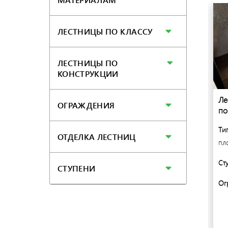
ЛЕСТНИЦЫ ПО КЛАССУ
ЛЕСТНИЦЫ ПО
КОНСТРУКЦИИ
ица на
Лестница на монокосоуре со
Ле
ОГРАЖДЕНИЯ
стеклом
по
образная с
Тип лестницы:
П-образная с
Ти
ОТДЕЛКА ЛЕСТНИЦ
площадкой
пл
Ступени:
дуб
Ст
СТУПЕНИ
ь
Ограждения:
стекло
Ог